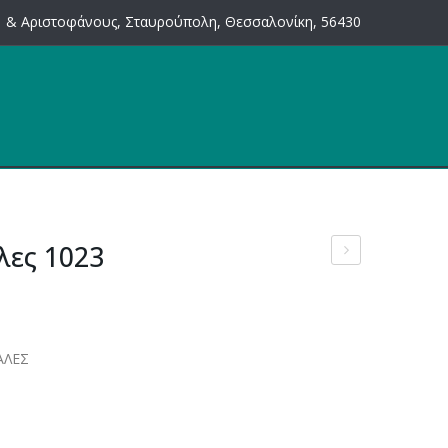
 & Αριστοφάνους, Σταυρούπολη, Θεσσαλονίκη, 56430
λες 1023
για
σκάλες
1211
ΑΛΕΣ