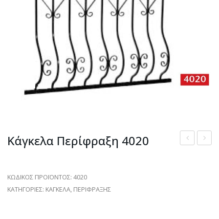
Κάγκελα Περίφραξη 4020
περίφραξη
από
4017
μασίφ
ΚΩΔΙΚΟΣ ΠΡΟΪΟΝΤΟΣ:
4020
σίδερ
ΚΑΤΗΓΟΡΙΕΣ:
ΚΑΓΚΕΛΑ
,
ΠΕΡΙΦΡΑΞΗΣ
113