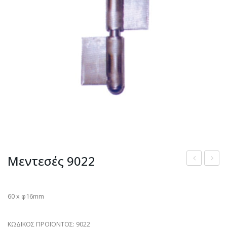
Μεντεσές 9022
διακοσμητι
9036
γοργόνα
60 x φ16mm
959
ΚΩΔΙΚΟΣ ΠΡΟΪΟΝΤΟΣ:
9022