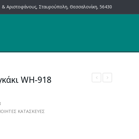
 & Αριστοφάνους, Σταυρούπολη, Θεσσαλονίκη, 56430
γκάκι WH-918
για
μπαλκονιού
σκάλες
2025
8
1208
ΠΟΙΗΤΕΣ ΚΑΤΑΣΚΕΥΕΣ