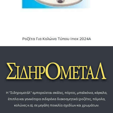
Ροζέτα Για Κολώνα Τύπου Inox 2024Α
Η "Σιδηρομετάλ" εμπορεύεται σκάλες, πόρτες, μπαλκόνια, κάγκελα,
έπιπλα και γενικότερα σιδερένια διακοσμητικά (ροζέτες, πόμολα,
κολώνες κ.α), σε μεγάλη ποικιλία σχεδίων και χρωμάτων.