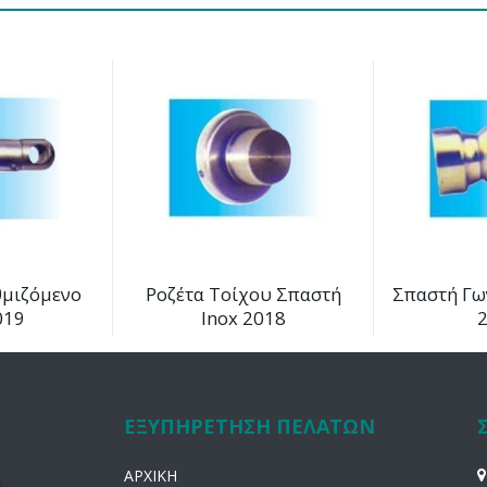
θμιζόμενο
Ροζέτα Τοίχου Σπαστή
Σπαστή Γω
019
Inox 2018
ΕΞΥΠΗΡΕΤΗΣΗ ΠΕΛΑΤΩΝ
ΑΡΧΙΚΗ