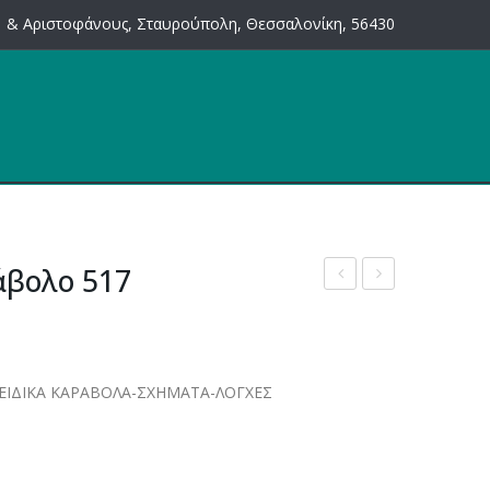
 & Αριστοφάνους, Σταυρούπολη, Θεσσαλονίκη, 56430
άβολο 517
κολώνα
διακοσμητικό
από
528
λαμαρίνα
ΕΙΔΙΚΑ ΚΑΡΑΒΟΛΑ-ΣΧΗΜΑΤΑ-ΛΟΓΧΕΣ
265Η